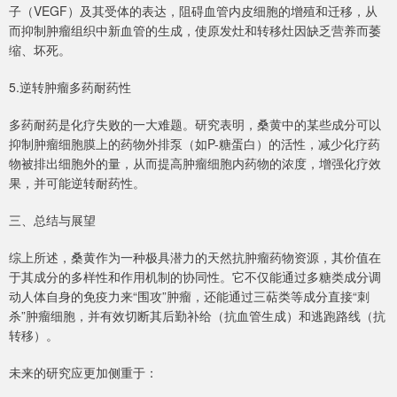
子（VEGF）及其受体的表达，阻碍血管内皮细胞的增殖和迁移，从
而抑制肿瘤组织中新血管的生成，使原发灶和转移灶因缺乏营养而萎
缩、坏死。
5.逆转肿瘤多药耐药性
多药耐药是化疗失败的一大难题。研究表明，桑黄中的某些成分可以
抑制肿瘤细胞膜上的药物外排泵（如P-糖蛋白）的活性，减少化疗药
物被排出细胞外的量，从而提高肿瘤细胞内药物的浓度，增强化疗效
果，并可能逆转耐药性。
三、总结与展望
综上所述，桑黄作为一种极具潜力的天然抗肿瘤药物资源，其价值在
于其成分的多样性和作用机制的协同性。它不仅能通过多糖类成分调
动人体自身的免疫力来“围攻”肿瘤，还能通过三萜类等成分直接“刺
杀”肿瘤细胞，并有效切断其后勤补给（抗血管生成）和逃跑路线（抗
转移）。
未来的研究应更加侧重于：