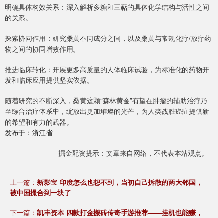
明确具体构效关系：深入解析多糖和三萜的具体化学结构与活性之间
的关系。
探索协同作用：研究桑黄不同成分之间，以及桑黄与常规化疗/放疗药
物之间的协同增效作用。
推进临床转化：开展更多高质量的人体临床试验，为标准化的药物开
发和临床应用提供坚实依据。
随着研究的不断深入，桑黄这颗“森林黄金”有望在肿瘤的辅助治疗乃
至综合治疗体系中，绽放出更加璀璨的光芒，为人类战胜癌症提供新
的希望和有力的武器。
发布于：浙江省
掘金配资提示：文章来自网络，不代表本站观点。
上一篇：
新影宝 印度怎么也想不到，当初自己拆散的两大邻国，
被中国撮合到一块了
下一篇：
凯丰资本 四款打金搬砖传奇手游推荐——挂机也能赚，