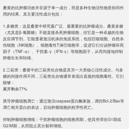
桑黄的抗肿瘤功效并非源于单一成分，而是多种生物活性物质协同作
用的结果。其主要活性成分包括：
1.多糖类：这是桑黄中研究最广泛、最重要的抗肿瘤成分。桑黄多糖
（尤其是β-葡聚糖）不能直接杀死肿瘤细胞，但它是一种卓越的生物
反应调节剂。它能显著激活机体的免疫系统，包括巨噬细胞、自然杀
伤细胞（NK细胞）、细胞毒性T淋巴细胞等，促进它们分泌肿瘤坏死
因子（TNF-α）、干扰素-γ（IFN-γ）等细胞因子，从而间接地抑制
肿瘤生长和转移。
2.三萜类：桑黄中的三萜类化合物是其另一大类核心活性成分。与多
糖的间接作用不同，三萜类化合物通常表现出直接的细胞毒性。它们
能够：
展开剩余77%
诱导肿瘤细胞凋亡：通过激活caspase蛋白酶家族，调控Bcl-2/Bax等
凋亡相关蛋白的表达，启动肿瘤细胞的程序性死亡。
抑制肿瘤细胞增殖：干扰肿瘤细胞的细胞周期，使其停滞在G1期或
G2/M期，从而阻止其分裂和增殖。