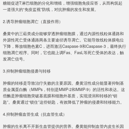
糖能促进T淋巴细胞的分化和增殖，增强细胞免疫应答，从而构筑起
一道强大的“免疫监视”防线，对抗肿瘤的发生和发展。
2.诱导肿瘤细胞凋亡（直接作用）
桑黄中的三萜类成分能够穿透肿瘤细胞膜，通过内源性线粒体通路和
外源性死亡受体通路两条主要途径诱导凋亡。它能导致线粒体膜电位
下降，释放细胞色素C，进而激活Caspase-9和Caspase-3，最终执行
细胞凋亡程序。同时，它也能上调Fas、FasL等死亡受体的表达，触
发凋亡信号。
3.抑制肿瘤细胞侵袭与转移
肿瘤的转移是导致治疗失败的主要原因。桑黄活性成分能显著抑制基
质金属蛋白酶（MMPs，特别是MMP-2和MMP-9）的活性和表达。这
些酶是肿瘤细胞突破基底膜和细胞外基质，实现浸润和转移的“钥
匙”。桑黄通过“锁住”这些钥匙，有效降低了肿瘤的侵袭和转移能力。
4.抑制肿瘤血管生成（抗血管生成）
肿瘤的生长离不开新生血管提供的营养。桑黄能抑制血管内皮生长因