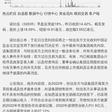
热点栏目 自选股 数据中心 行情中心 资金流向 模拟交易 客户端
诺比侃（02635）早盘反弹超18%，昨日收跌14.42%。截至发
稿，股价上涨18.09%，现报19.91港元，成交额3.55亿港元。
诺比侃公布，于近日注意到供应商之一恒信东方文化收到中国证
监会北京监管局下发行政处罚决定书，当中载有与该集团相关内容。
该集团澄清，与恒信东方之间仅有过一般业务往来，对有关虚增营业
收入事件并不知情；双方过往交易为真实、有效，均已根据集团会计
程序及政策妥善入帐；以及经查询后，董事会确认集团近期股价波动
与有关事件之间并无关联，且并无任何根据上市规则及证券及期货条
例须予披露的内幕消息。
公告指出，相关内容指，在2022年，恒信东方与该集团开展算力
系统集成及技术服务业务，向该集团销售软件。恒信东方从事该业务
时不具有对商品的控制权，在知悉该业务交易模式的情形下，仍采用
总额法确认收入，不符合企业会计准则相关规定，导致恒信东方披露
的2022年年度报告存在虚假记载，2022年虚增营业收入约1.8亿元，
占当期披露营业收入的37.12%。