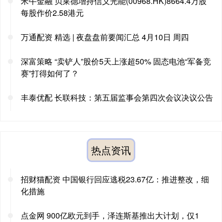
米牛金融 贝莱德增持信义光能(00968.HK)8664.4万股
每股作价2.58港元
万通配资 精选 | 夜盘盘前要闻汇总 4月10日 周四
深富策略 “卖铲人”股价5天上涨超50% 固态电池“军备竞
赛”打得如何了？
丰泰优配 长联科技：第五届监事会第四次会议决议公告
热点资讯
招财猫配资 中国银行回应逃税23.67亿：推进整改，细
化措施
点金网 900亿欧元到手，泽连斯基推出大计划，仅1