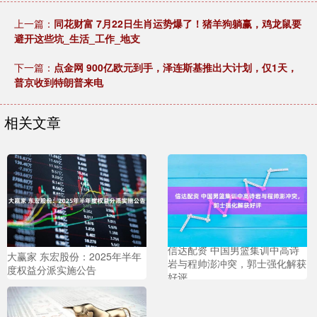
上一篇：
同花财富 7月22日生肖运势爆了！猪羊狗躺赢，鸡龙鼠要
避开这些坑_生活_工作_地支
下一篇：
点金网 900亿欧元到手，泽连斯基推出大计划，仅1天，
普京收到特朗普来电
相关文章
信达配资 中国男篮集训中高诗
大赢家 东宏股份：2025年半年
岩与程帅澎冲突，郭士强化解获
度权益分派实施公告
好评