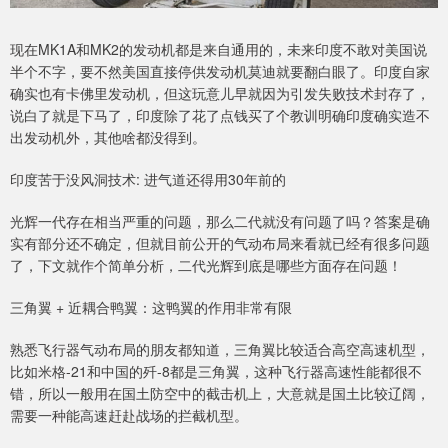
现在MK1A和MK2的发动机都是来自通用的，未来印度不敢对美国说
半个不字，要不然美国直接停供发动机莫迪就要翻白眼了。印度自家
确实也有卡佛里发动机，但这玩意儿早就因为引发失败技术封存了，
说白了就是下马了，印度除了花了点钱买了个教训明确印度确实造不
出发动机外，其他啥都没得到。
印度苦于没风洞技术: 进气道还得用30年前的
光辉一代存在相当严重的问题，那么二代就没有问题了吗？答案是确
实有部分还不确定，但就目前公开的气动布局来看就已经有很多问题
了，下文就作个简单分析，二代光辉到底是哪些方面存在问题！
三角翼 + 近耦合鸭翼：这鸭翼的作用非常有限
熟悉飞行器气动布局的朋友都知道，三角翼比较适合高空高速机型，
比如米格-21和中国的歼-8都是三角翼，这种飞行器高速性能都很不
错，所以一般用在国土防空中的截击机上，大意就是国土比较辽阔，
需要一种能高速赶赴战场的拦截机型。