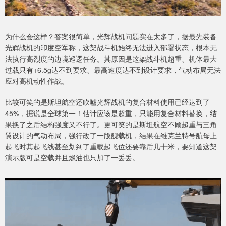
为什么会这样？答案很简单，光辉战机问题实在太多了，据最先装备
光辉战机的印度空军称，这架战斗机始终无法进入部署状态，根本无
法执行高烈度的边境巡逻任务。其原因是这架战斗机超重、机体最大
过载只有+6.5g达不到要求、最高速度达不到设计要求，气动布局无法
应对高机动性作战。
比较可笑的是斯坦航空还吹嘘光辉战机的复合材料使用已经达到了
45%，据说是全球第一！估计应该是超重，只能用复合材料替换，结
果换了之后结构强度又不行了。更可笑的是斯坦航空不顾超重与三角
翼设计的气动布局，强行改了一版舰载机，结果在维克兰特号航母上
起飞时其起飞线甚至划到了重载起飞位还要靠后几十米，要知道这架
演示版可是空载并且燃油也只加了一丢丢。