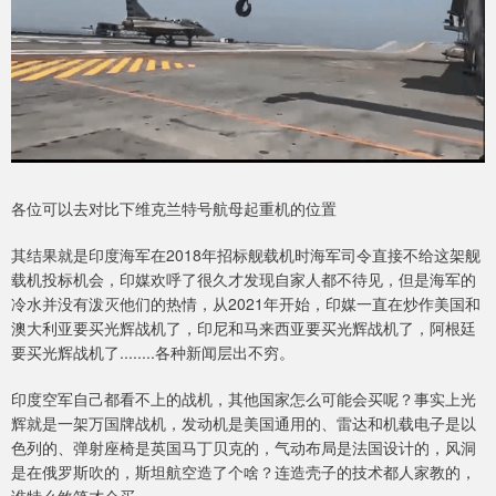
各位可以去对比下维克兰特号航母起重机的位置
其结果就是印度海军在2018年招标舰载机时海军司令直接不给这架舰
载机投标机会，印媒欢呼了很久才发现自家人都不待见，但是海军的
冷水并没有泼灭他们的热情，从2021年开始，印媒一直在炒作美国和
澳大利亚要买光辉战机了，印尼和马来西亚要买光辉战机了，阿根廷
要买光辉战机了........各种新闻层出不穷。
印度空军自己都看不上的战机，其他国家怎么可能会买呢？事实上光
辉就是一架万国牌战机，发动机是美国通用的、雷达和机载电子是以
色列的、弹射座椅是英国马丁贝克的，气动布局是法国设计的，风洞
是在俄罗斯吹的，斯坦航空造了个啥？连造壳子的技术都人家教的，
谁特么煞笔才会买。