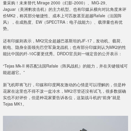
量采购！未来替代 Mirage 2000（幻影-2000）、MiG-29、
Jaguar（美洲豹攻击机）的主力机型。也有印媒从横向对比角度来评
价MK2，称其部分敏捷性、成本上可匹敌甚至超越Rafale（法国阵
风），在成熟度、EW（SPECTRA：电子战能力）、载弹量也有优
势。
还有印媒则表示，MK2完全超越巴基斯坦的JF-17，发动机、载荷、
航电、隐身全面领先巴空军枭龙战机；也有部分印媒则认为MK2的性
能比中国的歼-10C要更优秀。DRDO官员则一锤定音的公开表示：
“Tejas Mk-II 将匹配法国Rafale（阵风战机）的能力，并在关键领域可
能超越它。”
新飞机即将飞行，印媒和印度网友激动的心情是可以理解的，但是种
花家在这里也不得不泼一盆冷水，MK2尽管还没有试飞，很多数据确
实也不好评价，但是种花家要告诉各位，这架战斗机的“前身”就是
Tejas MK1。