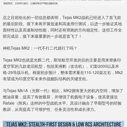
总之目前给出的一切信息都表明，Tejas MK2战机已经进入了首飞前
的最后阶段。接下来将开展低速和高速滑行测试，以进一步验证其地
面特性以及高速制动性能，同时还有滑跑的方向稳定性。这些工作全
部完成后，接下来最重要的一步就是首飞了！
神机Tejas MK2：一代不行二代就行了吗？
Tejas MK2也就是光辉二代，斯坦航空开发的目的主要是用来替换印
度空军的几款老旧机型，包括美洲豹（攻击机）、幻影2000以及米
格-29等战斗机。根据初步预计，整体需求量在110-120架左右，Mk2
有望成为印度空军未来作战舰队结构的关键支柱。
与Tejas Mk1A（光辉一代）相比，MK2拥有更大的机内空间，增加了
燃油容量，提高了有效载荷，并增强了机载电子设备，使其更接近
Rafale（阵风）这样的中型战机水平。其设计融合了早期型号的经验
教训，从而提高了可维护性、任务灵活性和成长潜力。