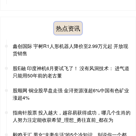
热点资讯
鑫创国际 宇树R1人形机器人降价至2.99万元起 开放现
货销售
股E融 印度神机6月要试飞了！ 没有风洞技术： 进气道
只能用50年前的老古董
股顺网 铜业股早盘走强 金浔资源涨超6%中国有色矿业
涨超4%
指南针股票 投入越大，越容易获得成功，哪几个生肖的
人努力注定能收获希望_理想_勇往直前_都在为
毅鸣天汇 男女“夫妻生活”的5个冷知识，别说你一个都