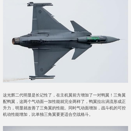
这光辉二代明显是长记性了，在主机翼前方增加了一对鸭翼！三角翼
配鸭翼，这两个气动面一加性能就完全两样了，鸭翼拉出涡流形成正
升力，明显就改善了三角翼的性能。同时气动面增加，战斗机的可控
机动性能增加，比单独三角翼要更适合空战格斗。