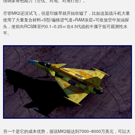
强调多角色能力（空优、对地、对海打击）。
尽管MK2还没试飞，但是印媒早就开始吹嘘了，比如这架战斗机大量
使用了大量复合材料+S型/偏移进气道+RAM涂层+可收放空中加油探
头，使前向RCS降至约0.1–0.25㎡在4.5代战机中属于低可观测性水
平。
另一个是它的成本优势，据说MK2能达到7000~8000万美元，可以大