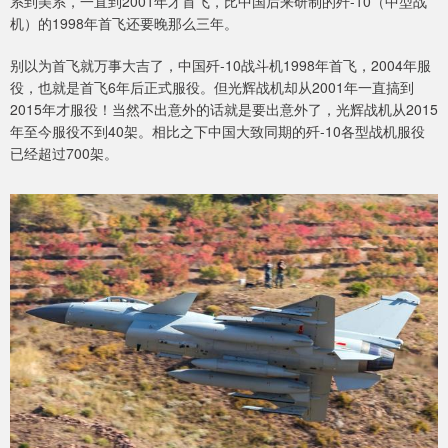
系到美系，一直到2001年才首飞，比中国后来研制的歼-10（中型战
机）的1998年首飞还要晚那么三年。
别以为首飞就万事大吉了，中国歼-10战斗机1998年首飞，2004年服
役，也就是首飞6年后正式服役。但光辉战机却从2001年一直搞到
2015年才服役！当然不出意外的话就是要出意外了，光辉战机从2015
年至今服役不到40架。相比之下中国大致同期的歼-10各型战机服役
已经超过700架。