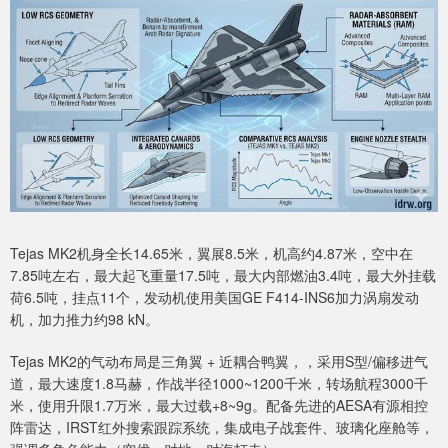
Tejas MK2机身全长14.65米，翼展8.5米，机高约4.87米，空中在
7.85吨左右，最大起飞重量17.5吨，最大内部燃油3.4吨，最大外挂载
荷6.5吨，挂点11个，发动机使用美国GE F414-INS6加力涡扇发动
机，加力推力约98 kN。
Tejas MK2的气动布局是三角翼 + 近耦合鸭翼，，采用S型/偏移进气
道，最大速度1.8马赫，作战半径1000~1200千米，转场航程3000千
米，使用升限1.7万米，最大过载+8~9g。配备先进的AESA有源相控
阵雷达，IRST红外搜索跟踪系统，集成电子战套件、玻璃化座舱等，