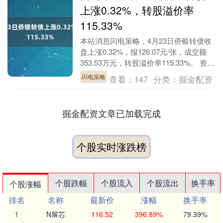
上涨0.32%，转股溢价率
115.33%
本站消息闪电策略，4月23日侨银转债收
盘上涨0.32%，报126.07元/张，成交额
353.53万元，转股溢价率115.33%。 资料
显示，侨银转债信用级别为“....
闪电策略
查看：
147
分类：
掘金配资
掘金配资文章已加载完成
个股实时涨跌榜
个股跌幅
个股流入
个股流出
换手率
个股涨幅
排名
名称
最新价
涨幅
换手率
1
N展芯
116.52
396.89%
79.39%