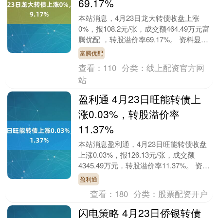
69.17%
本站消息，4月23日龙大转债收盘上涨
0%，报108.2元/张，成交额464.49万元富
腾优配 ，转股溢价率69.17%。 资料显
示，龙大转债信用级别为“A+”，....
富腾优配
查看：
110
分类：
线上配资官方网
站
盈利通 4月23日旺能转债上
涨0.03%，转股溢价率
11.37%
本站消息盈利通，4月23日旺能转债收盘
上涨0.03%，报126.13元/张，成交额
4345.49万元，转股溢价率11.37%。 资料
显示，旺能转债信用级别为“A....
盈利通
查看：
180
分类：
股票配资开户
闪电策略 4月23日侨银转债