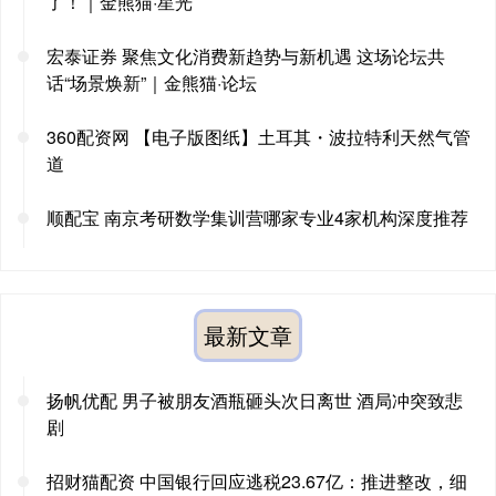
了！｜金熊猫·星光
宏泰证券 聚焦文化消费新趋势与新机遇 这场论坛共
话“场景焕新”｜金熊猫·论坛
360配资网 【电子版图纸】土耳其・波拉特利天然气管
道
顺配宝 南京考研数学集训营哪家专业4家机构深度推荐
最新文章
扬帆优配 男子被朋友酒瓶砸头次日离世 酒局冲突致悲
剧
招财猫配资 中国银行回应逃税23.67亿：推进整改，细