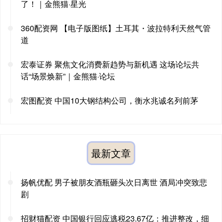
了！｜金熊猫·星光
360配资网 【电子版图纸】土耳其・波拉特利天然气管
道
宏泰证券 聚焦文化消费新趋势与新机遇 这场论坛共
话“场景焕新”｜金熊猫·论坛
宏图配资 中国10大钢结构公司，衡水兆诚名列前茅
最新文章
扬帆优配 男子被朋友酒瓶砸头次日离世 酒局冲突致悲
剧
招财猫配资 中国银行回应逃税23.67亿：推进整改，细