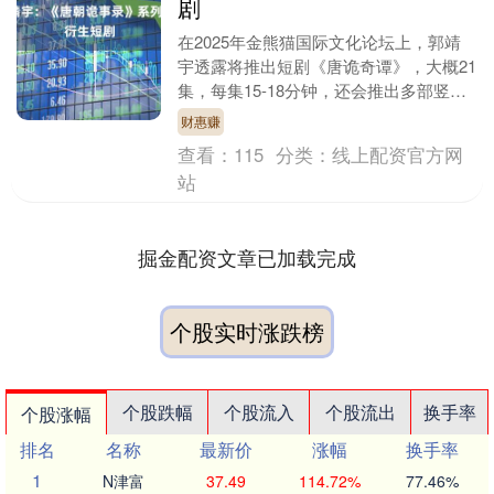
剧
在2025年金熊猫国际文化论坛上，郭靖
宇透露将推出短剧《唐诡奇谭》，大概21
集，每集15-18分钟，还会推出多部竖屏
短剧财惠赚，都由《唐朝诡事录》IP中的
财惠赚
人物主....
查看：
115
分类：
线上配资官方网
站
掘金配资文章已加载完成
个股实时涨跌榜
个股跌幅
个股流入
个股流出
换手率
个股涨幅
排名
名称
最新价
涨幅
换手率
1
N津富
37.49
114.72%
77.46%