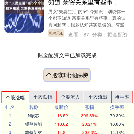
知道 亲密关系里有些事，
男女“夫妻生活”的5个冷知识，别说你一
个都不知道 亲密关系里有些事，真的认
真问起来，很多认知其实是偏的。有些流
传得很广的说法根本没有医学依据，有些
毅鸣天汇
查看：
87
分类：
掘金配资
看起来无害的小....
掘金配资文章已加载完成
个股实时涨跌榜
个股跌幅
个股流入
个股流出
换手率
个股涨幅
排名
名称
最新价
涨幅
换手率
1
N展芯
116.52
396.89%
79.39%
2
锐翔智能
110.02
20.21%
16.80%
3
志特新材
14.8
20.03%
14.18%