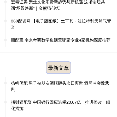
宏泰证券 聚焦文化消费新趋势与新机遇 这场论坛共
话“场景焕新”｜金熊猫·论坛
360配资网 【电子版图纸】土耳其・波拉特利天然气管
道
顺配宝 南京考研数学集训营哪家专业4家机构深度推荐
最新文章
扬帆优配 男子被朋友酒瓶砸头次日离世 酒局冲突致悲
剧
招财猫配资 中国银行回应逃税23.67亿：推进整改，细
化措施