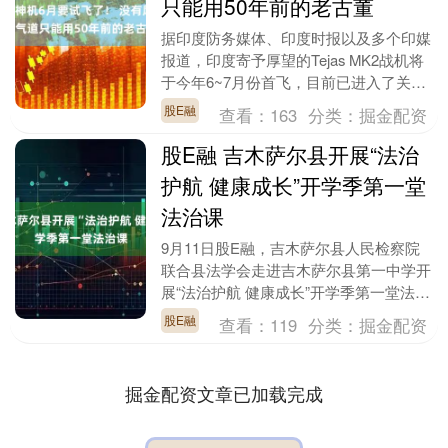
只能用50年前的老古董
据印度防务媒体、印度时报以及多个印媒
报道，印度寄予厚望的Tejas MK2战机将
于今年6~7月份首飞，目前已进入了关键
的地面测试、子系统集成、滑跑试验
股E融
查看：
163
分类：
掘金配资
（taxi....
股E融 吉木萨尔县开展“法治
护航 健康成长”开学季第一堂
法治课
9月11日股E融，吉木萨尔县人民检察院
联合县法学会走进吉木萨尔县第一中学开
展“法治护航 健康成长”开学季第一堂法治
课，为500余名师生带来一场法治教育讲
股E融
查看：
119
分类：
掘金配资
座股E融....
掘金配资文章已加载完成