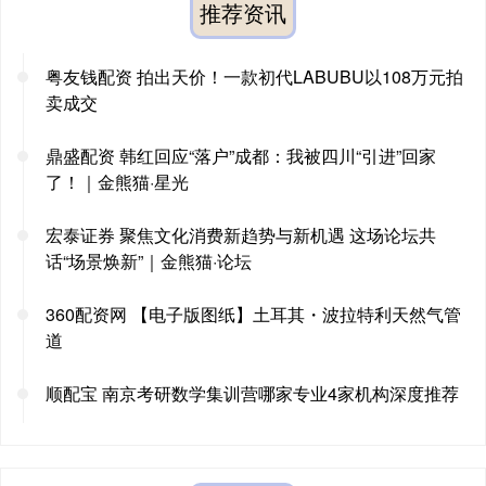
推荐资讯
粤友钱配资 拍出天价！一款初代LABUBU以108万元拍
卖成交
鼎盛配资 韩红回应“落户”成都：我被四川“引进”回家
了！｜金熊猫·星光
宏泰证券 聚焦文化消费新趋势与新机遇 这场论坛共
话“场景焕新”｜金熊猫·论坛
360配资网 【电子版图纸】土耳其・波拉特利天然气管
道
顺配宝 南京考研数学集训营哪家专业4家机构深度推荐